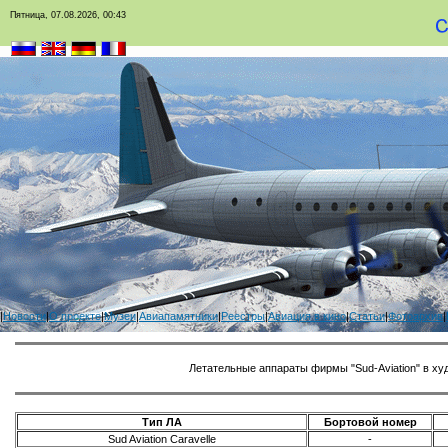
Пятница, 07.08.2026, 00:43
|
Новости
|
О проекте
|
Музеи
|
Авиапамятники
|
Реестры
|
Авиация в кино
|
Статьи
|
Фотоархив
|
Летательные аппараты фирмы "Sud-Aviation" в х
Тип ЛА
Бортовой номер
Sud Aviation Caravelle
-