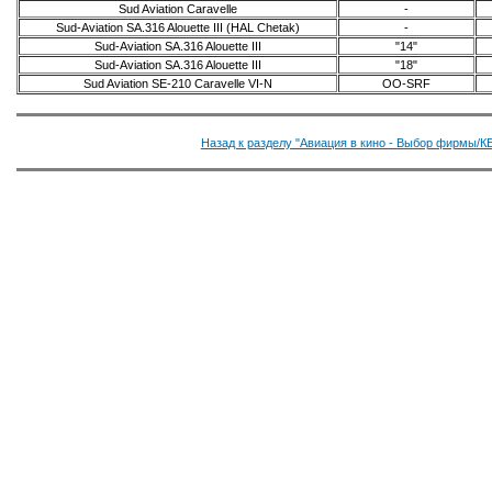
Sud Aviation Caravelle
-
Sud-Aviation SA.316 Alouette III (HAL Chetak)
-
Sud-Aviation SA.316 Alouette III
"14"
Sud-Aviation SA.316 Alouette III
"18"
Sud Aviation SE-210 Caravelle VI-N
OO-SRF
Назад к разделу "Авиация в кино - Выбор фирмы/КБ