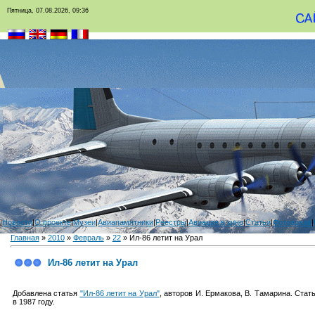
Пятница, 07.08.2026, 09:36
|
Новости
|
О проекте
|
Музеи
|
Авиапамятники
|
Реестры
|
Авиация в кино
|
Статьи
|
Фотоархив
|
Главная
»
2010
»
Февраль
»
22
» Ил-86 летит на Урал
Ил-86 летит на Урал
Добавлена статья
"Ил-86 летит на Урал"
, авторов И. Ермакова, В. Тамарина. Ста
в 1987 году.