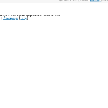
Просмотров
: 1037 |
Добавил
:
aviahistory
|
Рейт
могут только зарегистрированные пользователи.
[
Регистрация
|
Вход
]