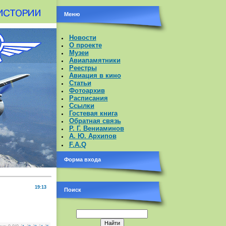
Меню
Новости
О проекте
Музеи
Авиапамятники
Реестры
Авиация в кино
Статьи
Фотоархив
Расписания
Ссылки
Гостевая книга
Обратная связь
Р. Г. Вениаминов
А. Ю. Архипов
F.A.Q
Форма входа
19:13
Поиск