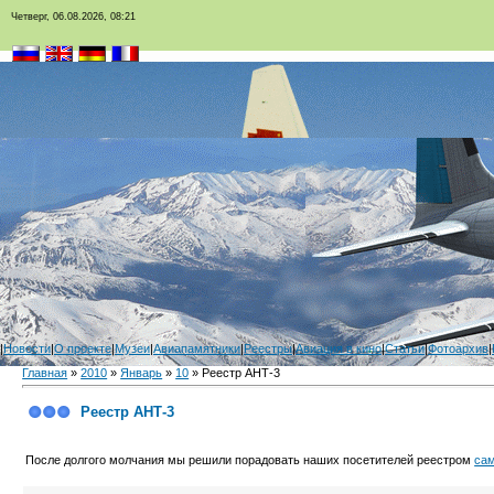
Четверг, 06.08.2026, 08:21
|
Новости
|
О проекте
|
Музеи
|
Авиапамятники
|
Реестры
|
Авиация в кино
|
Статьи
|
Фотоархив
|
Главная
»
2010
»
Январь
»
10
» Реестр АНТ-3
Реестр АНТ-3
После долгого молчания мы решили порадовать наших посетителей реестром
са