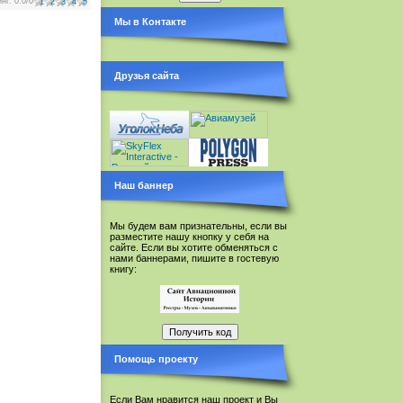
инг
:
0.0
/
0
1
2
3
4
5
Мы в Контакте
Друзья сайта
Наш баннер
Мы будем вам признательны, если вы
разместите нашу кнопку у себя на
сайте. Если вы хотите обменяться с
нами баннерами, пишите в гостевую
книгу:
Помощь проекту
Если Вам нравится наш проект и Вы