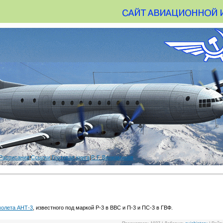
Расписания
|
Ссылки
|
Гостевая книга
|
Р. Г. Вениаминов
молета АНТ-3
, известного под маркой Р-3 в ВВС и П-3 и ПС-3 в ГВФ.