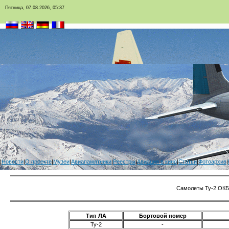
Пятница, 07.08.2026, 05:37
|
Новости
|
О проекте
|
Музеи
|
Авиапамятники
|
Реестры
|
Авиация в кино
|
Статьи
|
Фотоархив
|
Самолеты Ту-2 ОКБ
Тип ЛА
Бортовой номер
Ту-2
-