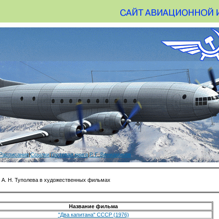
Расписания
|
Ссылки
|
Гостевая книга
|
Р. Г. Вениаминов
 А. Н. Туполева в художественных фильмах
Название фильма
"Два капитана" СССР (1976)