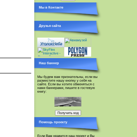
Мы в Контакте
Друзья сайта
Наш баннер
Мы будем вам признательны, если вы
разместите нашу кнопку у себя на
сайте. Если вы хотите обменяться с
нами баннерами, пишите в гостевую
книгу:
Помощь проекту
Если Вам нравится наш проект и Вы