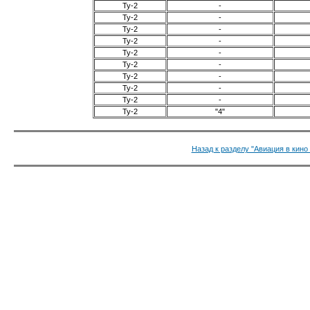
Ту-2
-
Ту-2
-
Ту-2
-
Ту-2
-
Ту-2
-
Ту-2
-
Ту-2
-
Ту-2
-
Ту-2
-
Ту-2
"4"
Назад к разделу "Авиация в кино