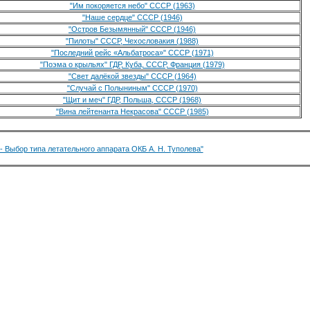
"Им покоряется небо" СССР (1963)
"Наше сердце" СССР (1946)
"Остров Безымянный" СССР (1946)
"Пилоты" СССР, Чехословакия (1988)
"Последний рейс «Альбатроса»" СССР (1971)
"Поэма о крыльях" ГДР, Куба, СССР, Франция (1979)
"Свет далёкой звезды" СССР (1964)
"Случай с Полыниным" СССР (1970)
"Щит и меч" ГДР, Польша, СССР (1968)
"Вина лейтенанта Некрасова" СССР (1985)
 - Выбор типа летательного аппарата ОКБ А. Н. Туполева"