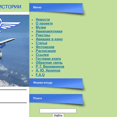
Меню
Новости
О проекте
Музеи
Авиапамятники
Реестры
Авиация в кино
Статьи
Фотоархив
Расписания
Ссылки
Гостевая книга
Обратная связь
Р. Г. Вениаминов
А. Ю. Архипов
F.A.Q
Форма входа
Поиск