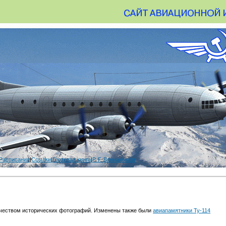
Расписания
|
Ссылки
|
Гостевая книга
|
Р. Г. Вениаминов
ичеством исторических фотографий. Изменены также были
авиапамятники Ту-114