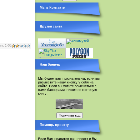
Мы в Контакте
Друзья сайта
инг
:
2.0
/
1
1
2
3
4
5
Наш баннер
Мы будем вам признательны, если вы
разместите нашу кнопку у себя на
сайте. Если вы хотите обменяться с
нами баннерами, пишите в гостевую
книгу:
Помощь проекту
Если Вам нравится наш проект и Вы