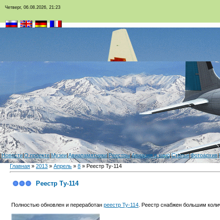
Четверг, 06.08.2026, 21:23
|
Новости
|
О проекте
|
Музеи
|
Авиапамятники
|
Реестры
|
Авиация в кино
|
Статьи
|
Фотоархив
|
Главная
»
2013
»
Апрель
»
8
» Реестр Ту-114
Реестр Ту-114
Полностью обновлен и переработан
реестр Ту-114
. Реестр снабжен большим кол