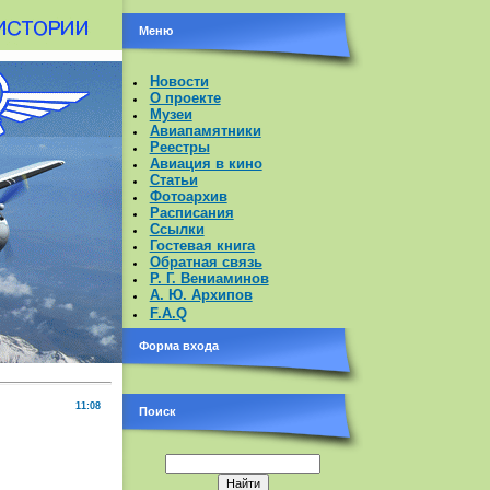
Меню
Новости
О проекте
Музеи
Авиапамятники
Реестры
Авиация в кино
Статьи
Фотоархив
Расписания
Ссылки
Гостевая книга
Обратная связь
Р. Г. Вениаминов
А. Ю. Архипов
F.A.Q
Форма входа
11:08
Поиск