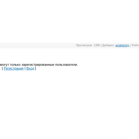
Просмотров
: 1396 |
Добавил
:
aviahistory
|
Рейт
могут только зарегистрированные пользователи.
[
Регистрация
|
Вход
]