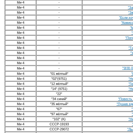
Ми-4
-
Ми-4
-
"За
Ми-4
-
"З
Ми-4
-
"Если хо
Ми-4
-
"Комисс
Ми-4
-
"
Ми-4
-
Ми-4
-
"Пог
Ми-4
-
Ми-4
-
"Т
Ми-4
-
"
Ми-4
-
Ми-4
-
"명령-02
Ми-4
-
Ми-4
"01 жёлтый"
"
Ми-4
"02"(9751)
"Н
Ми-4
"12 жёлтый"
"Г
Ми-4
"14" (9751)
"Н
Ми-4
"22"
Ми-4
"34 синий"
"Повесть
Ми-4
"35 жёлтый"
"Пущик еде
Ми-4
"67"
Ми-4
"97 жёлтый"
Ми-4
"102" (K)
"Н
Ми-4
CCCP-19193
Ми-4
СССР-29072
"Ль