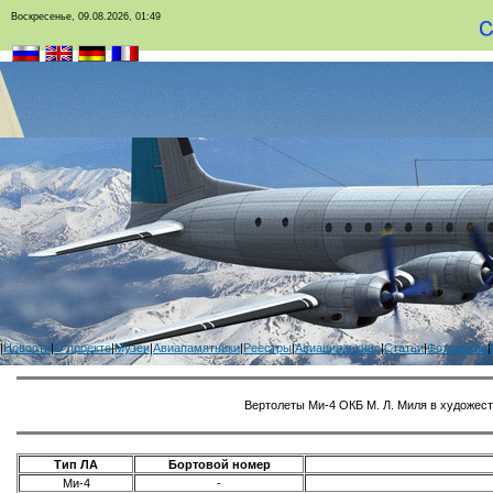
Воскресенье, 09.08.2026, 01:49
|
Новости
|
О проекте
|
Музеи
|
Авиапамятники
|
Реестры
|
Авиация в кино
|
Статьи
|
Фотоархив
|
Вертолеты Ми-4 ОКБ М. Л. Миля в художе
Тип ЛА
Бортовой номер
Ми-4
-