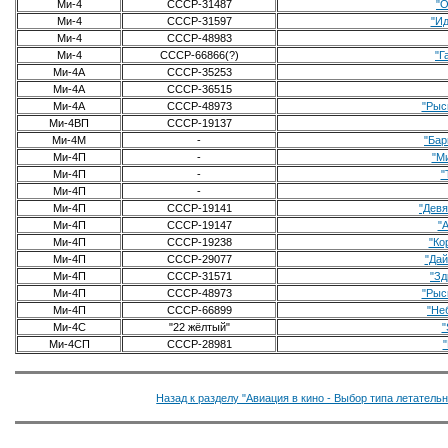
Ми-4
CCCP-31487
"О
Ми-4
СССР-31597
"Ид
Ми-4
СССР-48983
Ми-4
CCCP-66866(?)
"Г
Ми-4А
СССР-35253
Ми-4А
CCCP-36515
Ми-4А
CCCP-48973
"Рыс
Ми-4ВП
CCCP-19137
Ми-4М
-
"Бар
Ми-4П
-
"М
Ми-4П
-
"
Ми-4П
-
Ми-4П
CCCP-19141
"Девя
Ми-4П
CCCP-19147
"
Ми-4П
CCCP-19238
"Ко
Ми-4П
CCCP-29077
"Дай
Ми-4П
CCCP-31571
"Зд
Ми-4П
CCCP-48973
"Рыс
Ми-4П
CCCP-66899
"Не
Ми-4С
"22 жёлтый"
"
Ми-4СП
CCCP-28981
Назад к разделу "Авиация в кино - Выбор типа летатель