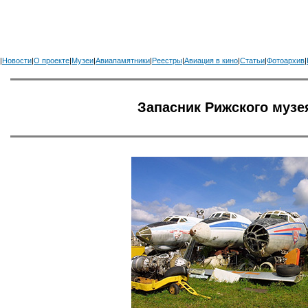
|
Новости
|
О проекте
|
Музеи
|
Авиапамятники
|
Реестры
|
Авиация в кино
|
Статьи
|
Фотоархив
|
Запасник Рижского музе